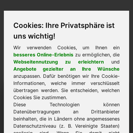
Cookies: Ihre Privatsphäre ist
uns wichtig!
Wir verwenden Cookies, um Ihnen ein
besseres Online-Erlebnis
zu ermöglichen, die
Webseitennutzung zu erleichtern
und
Angebote gezielter an Ihre Wünsche
anzupassen. Dafür benötigen wir Ihre Cookie-
Informationen, welche immer verschlüsselt
Preisvorschlag: play.at
übertragen werden. Sie entscheiden, welchen
Cookies Sie zustimmen.
Ich möchte einen Preisvorschlag für die Domain
Diese Technologien können
play.at unterbreiten.
Datenübertragungen an Drittanbieter
Name, Firma
beinhalten, die in Ländern ohne angemessenes
Datenschutzniveau (z. B. Vereinigte Staaten)